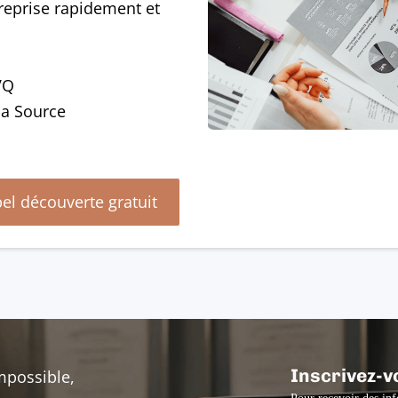
treprise rapidement et
VQ
la Source
el découverte gratuit
Inscrivez-v
mpossible,