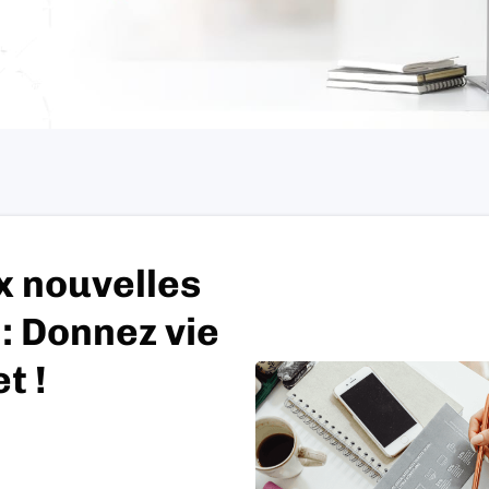
x nouvelles
: Donnez vie
t !